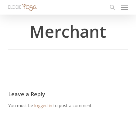
Menu
Skip
to
search
main
Merchant
content
Leave a Reply
You must be
logged in
to post a comment.