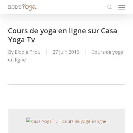
Menu
Skip
to
search
main
content
Cours de yoga en ligne sur Casa
Yoga Tv
By
Elodie Prou
27 juin 2016
Cours de yoga
en ligne