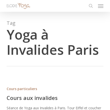
Menu
Skip
to
search
main
content
Tag
Yoga à
Invalides Paris
Cours
aux
Cours particuliers
invalides
Cours aux invalides
Séance de Yoga aux Invalides à Paris. Tour Eiffel et coucher